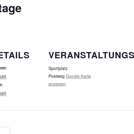
tage
ETAILS
VERANSTALTUNG
inn:
Sportplatz
Juni
Postweg
Google Karte
anzeigen
e:
Juni