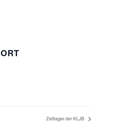
SORT
Zeltlager der KLJB