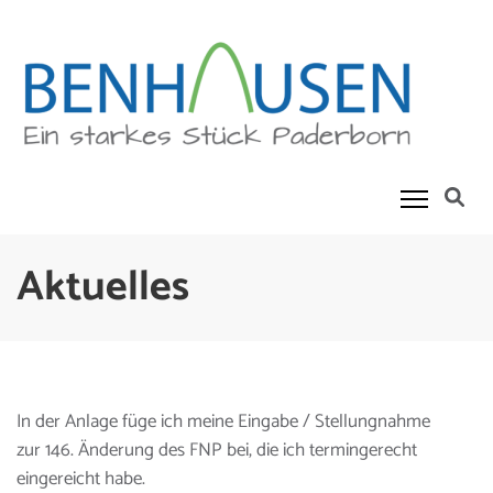
Skip
to
content
(Press
Enter)
Benhausen
Ein Starkes Stück Paderborn
Aktuelles
In der Anlage füge ich meine Eingabe / Stellungnahme
zur 146. Änderung des FNP bei, die ich termingerecht
eingereicht habe.