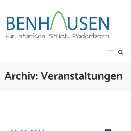
Skip
to
content
(Press
Enter)
Benhausen
Ein Starkes Stück Paderborn
Archiv:
Veranstaltungen