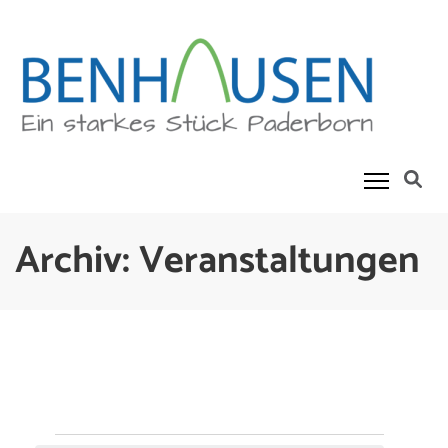
Skip
to
content
(Press
Enter)
Benhausen
Ein Starkes Stück Paderborn
Archiv:
Veranstaltungen