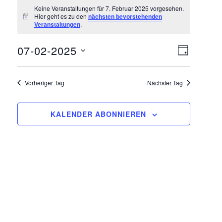
Veranstaltungen
Keine Veranstaltungen für 7. Februar 2025 vorgesehen.
Hier geht es zu den
nächsten bevorstehenden
für
Hinweis
Veranstaltungen
.
7.
Ansich
Veranst
07-02-2025
TAG
Ansicht
Datum
Naviga
Februar
wählen.
Navigat
Vorheriger Tag
Nächster Tag
2025
KALENDER ABONNIEREN